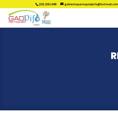
(02) 238 1449
gobiernoparroquialpifo@hotmail.co
R