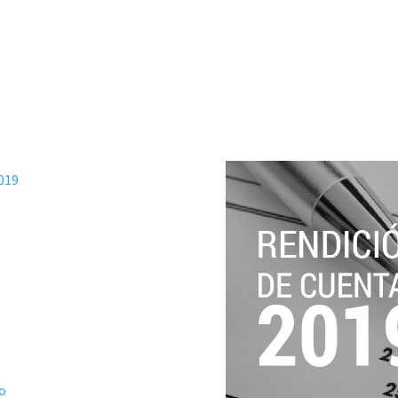
019
o