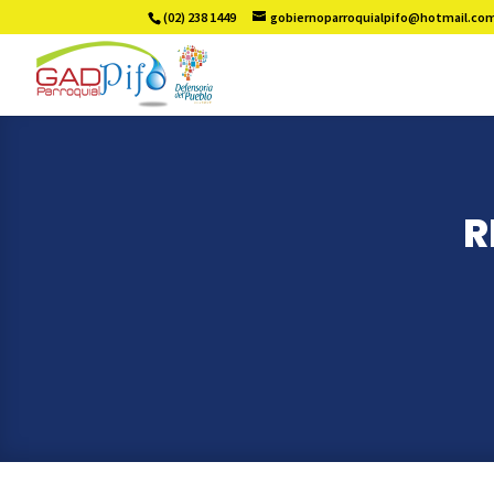
(02) 238 1449
gobiernoparroquialpifo@hotmail.co
R