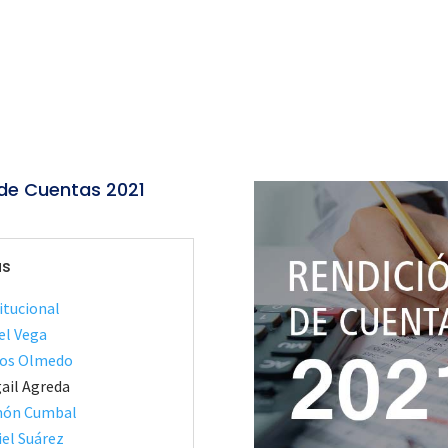
 de Cuentas 2021
as
itucional
el Vega
rlos Olmedo
ail Agreda
amón Cumbal
iel Suárez